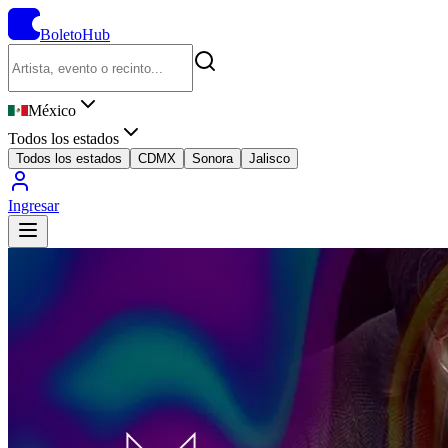
BoletoHub
México
Todos los estados
Todos los estados
CDMX
Sonora
Jalisco
Ingresar