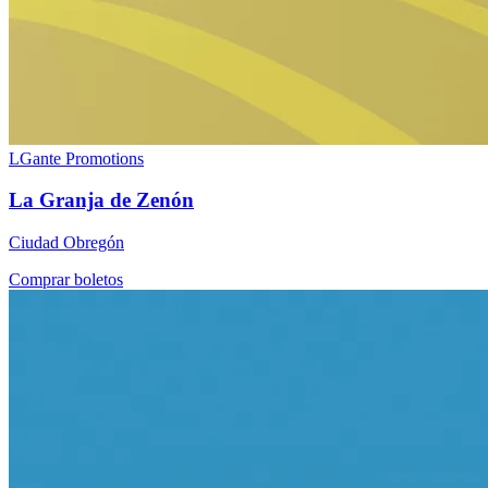
LGante Promotions
La Granja de Zenón
Ciudad Obregón
Comprar boletos