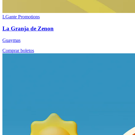
LGante Promotions
La Granja de Zenon
Guaymas
Comprar boletos