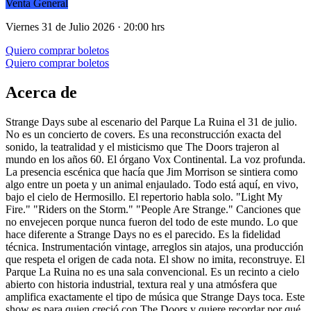
Venta General
Viernes 31 de Julio 2026 · 20:00 hrs
Quiero comprar boletos
Quiero comprar boletos
Acerca de
Strange Days sube al escenario del Parque La Ruina el 31 de julio.
No es un concierto de covers. Es una reconstrucción exacta del
sonido, la teatralidad y el misticismo que The Doors trajeron al
mundo en los años 60. El órgano Vox Continental. La voz profunda.
La presencia escénica que hacía que Jim Morrison se sintiera como
algo entre un poeta y un animal enjaulado. Todo está aquí, en vivo,
bajo el cielo de Hermosillo. El repertorio habla solo. "Light My
Fire." "Riders on the Storm." "People Are Strange." Canciones que
no envejecen porque nunca fueron del todo de este mundo. Lo que
hace diferente a Strange Days no es el parecido. Es la fidelidad
técnica. Instrumentación vintage, arreglos sin atajos, una producción
que respeta el origen de cada nota. El show no imita, reconstruye. El
Parque La Ruina no es una sala convencional. Es un recinto a cielo
abierto con historia industrial, textura real y una atmósfera que
amplifica exactamente el tipo de música que Strange Days toca. Este
show es para quien creció con The Doors y quiere recordar por qué