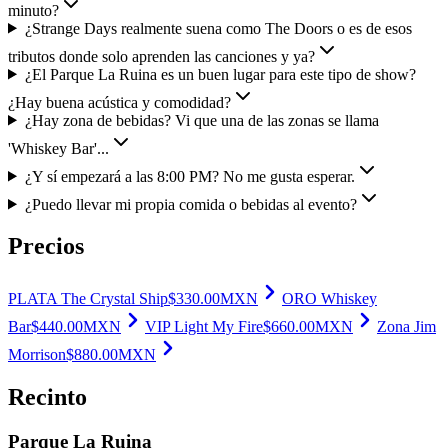
minuto?
¿Strange Days realmente suena como The Doors o es de esos
tributos donde solo aprenden las canciones y ya?
¿El Parque La Ruina es un buen lugar para este tipo de show?
¿Hay buena acústica y comodidad?
¿Hay zona de bebidas? Vi que una de las zonas se llama
'Whiskey Bar'...
¿Y sí empezará a las 8:00 PM? No me gusta esperar.
¿Puedo llevar mi propia comida o bebidas al evento?
Precios
PLATA The Crystal Ship
$
330.00
MXN
ORO Whiskey
Bar
$
440.00
MXN
VIP Light My Fire
$
660.00
MXN
Zona Jim
Morrison
$
880.00
MXN
Recinto
Parque La Ruina