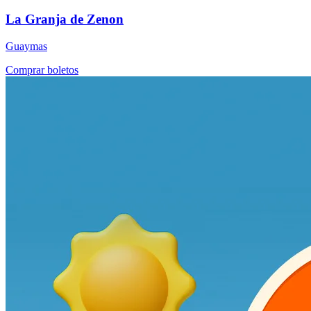
La Granja de Zenon
Guaymas
Comprar boletos