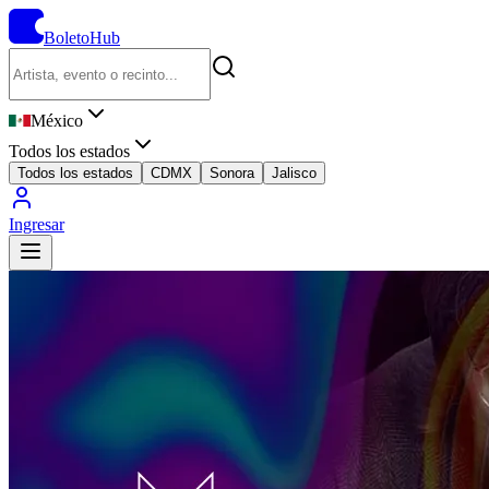
BoletoHub
México
Todos los estados
Todos los estados
CDMX
Sonora
Jalisco
Ingresar