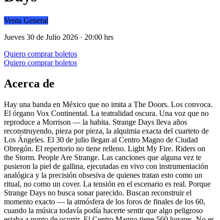
Venta General
Jueves 30 de Julio 2026 · 20:00 hrs
Quiero comprar boletos
Quiero comprar boletos
Acerca de
Hay una banda en México que no imita a The Doors. Los convoca.
El órgano Vox Continental. La teatralidad oscura. Una voz que no
reproduce a Morrison — la habita. Strange Days lleva años
reconstruyendo, pieza por pieza, la alquimia exacta del cuarteto de
Los Ángeles. El 30 de julio llegan al Centro Magno de Ciudad
Obregón. El repertorio no tiene relleno. Light My Fire. Riders on
the Storm. People Are Strange. Las canciones que alguna vez te
pusieron la piel de gallina, ejecutadas en vivo con instrumentación
analógica y la precisión obsesiva de quienes tratan esto como un
ritual, no como un cover. La tensión en el escenario es real. Porque
Strange Days no busca sonar parecido. Buscan reconstruir el
momento exacto — la atmósfera de los foros de finales de los 60,
cuando la música todavía podía hacerte sentir que algo peligroso
estaba a punto de ocurrir. El Centro Magno tiene 560 lugares. No es