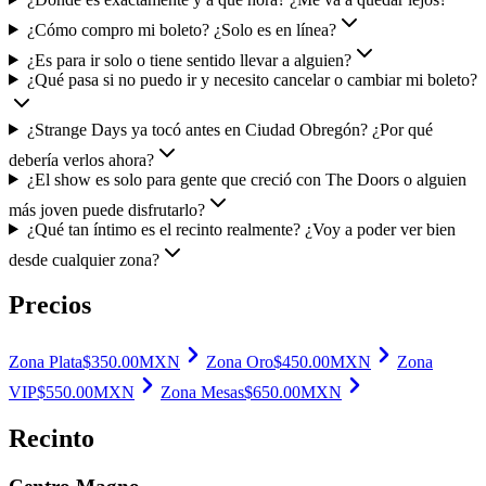
¿Cómo compro mi boleto? ¿Solo es en línea?
¿Es para ir solo o tiene sentido llevar a alguien?
¿Qué pasa si no puedo ir y necesito cancelar o cambiar mi boleto?
¿Strange Days ya tocó antes en Ciudad Obregón? ¿Por qué
debería verlos ahora?
¿El show es solo para gente que creció con The Doors o alguien
más joven puede disfrutarlo?
¿Qué tan íntimo es el recinto realmente? ¿Voy a poder ver bien
desde cualquier zona?
Precios
Zona Plata
$
350.00
MXN
Zona Oro
$
450.00
MXN
Zona
VIP
$
550.00
MXN
Zona Mesas
$
650.00
MXN
Recinto