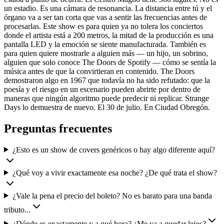
un estadio. Es una cámara de resonancia. La distancia entre tú y el
órgano va a ser tan corta que vas a sentir las frecuencias antes de
procesarlas. Este show es para quien ya no tolera los conciertos
donde el artista está a 200 metros, la mitad de la producción es una
pantalla LED y la emoción se siente manufacturada. También es
para quien quiere mostrarle a alguien más — un hijo, un sobrino,
alguien que solo conoce The Doors de Spotify — cómo se sentía la
música antes de que la convirtieran en contenido. The Doors
demostraron algo en 1967 que todavía no ha sido refutado: que la
poesía y el riesgo en un escenario pueden abrirte por dentro de
maneras que ningún algoritmo puede predecir ni replicar. Strange
Days lo demuestra de nuevo. El 30 de julio. En Ciudad Obregón.
Preguntas frecuentes
¿Esto es un show de covers genéricos o hay algo diferente aquí?
¿Qué voy a vivir exactamente esa noche? ¿De qué trata el show?
¿Vale la pena el precio del boleto? No es barato para una banda
tributo...
¿Dónde es exactamente y a qué hora? ¿Me va a quedar lejos?