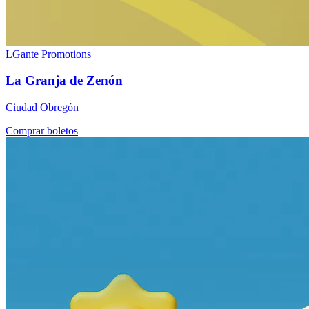
LGante Promotions
La Granja de Zenón
Ciudad Obregón
Comprar boletos