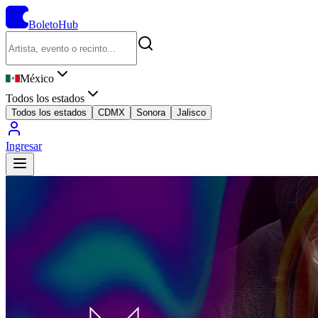
BoletoHub
México
Todos los estados
Todos los estados
CDMX
Sonora
Jalisco
Ingresar