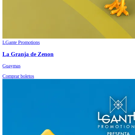
LGante Promotions
La Granja de Zenon
Guaymas
Comprar boletos