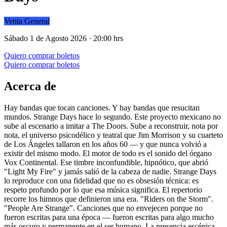
Venta General
Sábado 1 de Agosto 2026 · 20:00 hrs
Quiero comprar boletos
Quiero comprar boletos
Acerca de
Hay bandas que tocan canciones. Y hay bandas que resucitan
mundos. Strange Days hace lo segundo. Este proyecto mexicano no
sube al escenario a imitar a The Doors. Sube a reconstruir, nota por
nota, el universo psicodélico y teatral que Jim Morrison y su cuarteto
de Los Ángeles tallaron en los años 60 — y que nunca volvió a
existir del mismo modo. El motor de todo es el sonido del órgano
Vox Continental. Ese timbre inconfundible, hipnótico, que abrió
"Light My Fire" y jamás salió de la cabeza de nadie. Strange Days
lo reproduce con una fidelidad que no es obsesión técnica: es
respeto profundo por lo que esa música significa. El repertorio
recorre los himnos que definieron una era. "Riders on the Storm".
"People Are Strange". Canciones que no envejecen porque no
fueron escritas para una época — fueron escritas para algo mucho
más oscuro y permanente en el ser humano. La presencia escénica