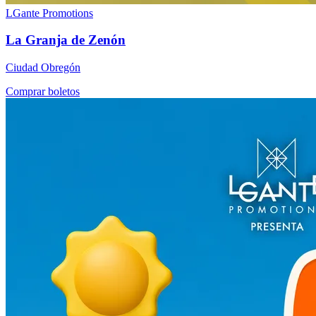
LGante Promotions
La Granja de Zenón
Ciudad Obregón
Comprar boletos