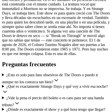
está construida con el mismo cuidado. La tesitura vocal que
inmortalizó a Morrison no se improvisa. Se trabaja. Y en Strange
Days, se trabaja bien. Este show es para quien creció con The Doors
y lleva décadas sin escucharlos en un escenario de verdad. También
es para quien los descubrió tarde, en una playlist o en una película, y
siempre quiso saber cómo se sentía estar ahí. No importa si tienes
cuarenta años o veinticinco. Si alguna vez una canción de The
Doors te detuvo en seco — si "Break on Through" te movió algo
que no sabías que tenías — este concierto te pertenece. El 1 de
agosto de 2026, el Coliseo Taurino Nogales abre sus puertas a las
8:00 pm. The Doors existieron entre 1965 y 1971. Pero hay noches
en que ese tiempo colapsa. Esta es una de ellas.
Preguntas frecuentes
¿Esto es solo para fans obsesivos de The Doors o puedo ir
aunque no los conozca tan bien?
¿Qué es exactamente Strange Days y qué voy a vivir esa noche?
¿Vale la pena el precio del boleto o es caro para ser una banda
tributo?
¿Dónde es exactamente el show y a qué hora tengo que llegar?