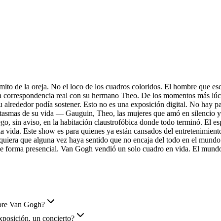
 de la oreja. No el loco de los cuadros coloridos. El hombre que escri
 la correspondencia real con su hermano Theo. De los momentos más lúci
lrededor podía sostener. Esto no es una exposición digital. No hay pan
ntasmas de su vida — Gauguin, Theo, las mujeres que amó en silencio y 
o, sin aviso, en la habitación claustrofóbica donde todo terminó. El esp
 vida. Este show es para quienes ya están cansados del entretenimiento
lquiera que alguna vez haya sentido que no encaja del todo en el mundo 
s de forma presencial. Van Gogh vendió un solo cuadro en vida. El mundo
obre Van Gogh?
xposición, un concierto?