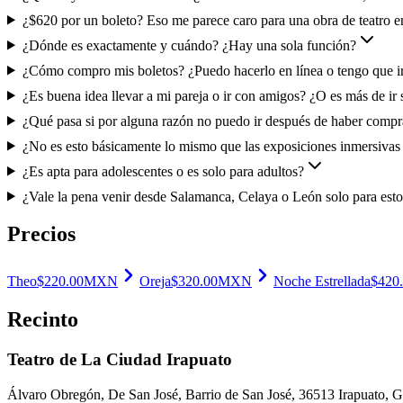
¿$620 por un boleto? Eso me parece caro para una obra de teatro e
¿Dónde es exactamente y cuándo? ¿Hay una sola función?
¿Cómo compro mis boletos? ¿Puedo hacerlo en línea o tengo que ir
¿Es buena idea llevar a mi pareja o ir con amigos? ¿O es más de ir 
¿Qué pasa si por alguna razón no puedo ir después de haber compr
¿No es esto básicamente lo mismo que las exposiciones inmersivas
¿Es apta para adolescentes o es solo para adultos?
¿Vale la pena venir desde Salamanca, Celaya o León solo para est
Precios
Theo
$
220.00
MXN
Oreja
$
320.00
MXN
Noche Estrellada
$
420
Recinto
Teatro de La Ciudad Irapuato
Álvaro Obregón, De San José, Barrio de San José, 36513 Irapuato, G