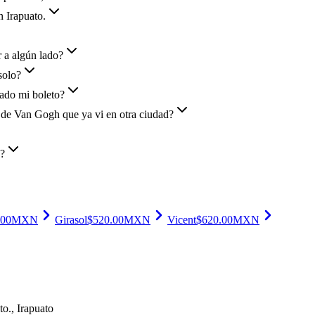
n Irapuato.
 a algún lado?
solo?
ado mi boleto?
 de Van Gogh que ya vi en otra ciudad?
o?
.00
MXN
Girasol
$
520.00
MXN
Vicent
$
620.00
MXN
to.
, Irapuato