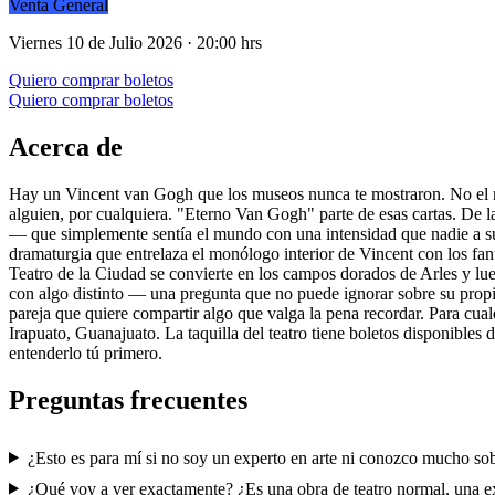
Venta General
Viernes 10 de Julio 2026 · 20:00 hrs
Quiero comprar boletos
Quiero comprar boletos
Acerca de
Hay un Vincent van Gogh que los museos nunca te mostraron. No el mito
alguien, por cualquiera. "Eterno Van Gogh" parte de esas cartas. De
— que simplemente sentía el mundo con una intensidad que nadie a su a
dramaturgia que entrelaza el monólogo interior de Vincent con los fa
Teatro de la Ciudad se convierte en los campos dorados de Arles y lueg
con algo distinto — una pregunta que no puede ignorar sobre su propia
pareja que quiere compartir algo que valga la pena recordar. Para cua
Irapuato, Guanajuato. La taquilla del teatro tiene boletos disponible
entenderlo tú primero.
Preguntas frecuentes
¿Esto es para mí si no soy un experto en arte ni conozco mucho s
¿Qué voy a ver exactamente? ¿Es una obra de teatro normal, una e