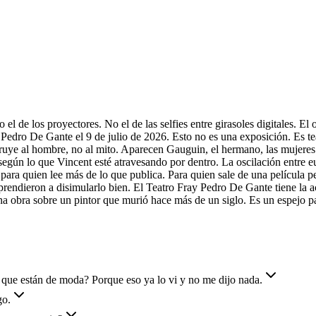
de los proyectores. No el de las selfies entre girasoles digitales. El o
 Pedro De Gante el 9 de julio de 2026. Esto no es una exposición. Es tea
ruye al hombre, no al mito. Aparecen Gauguin, el hermano, las mujeres 
según lo que Vincent esté atravesando por dentro. La oscilación entre eu
para quien lee más de lo que publica. Para quien sale de una película p
rendieron a disimularlo bien. El Teatro Fray Pedro De Gante tiene la ac
una obra sobre un pintor que murió hace más de un siglo. Es un espejo 
 que están de moda? Porque eso ya lo vi y no me dijo nada.
go.