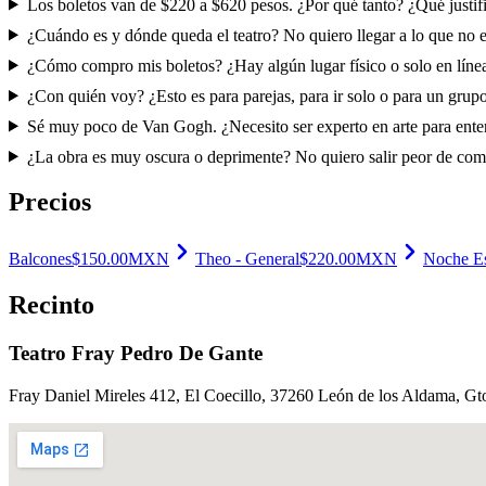
Los boletos van de $220 a $620 pesos. ¿Por qué tanto? ¿Qué justifi
¿Cuándo es y dónde queda el teatro? No quiero llegar a lo que no e
¿Cómo compro mis boletos? ¿Hay algún lugar físico o solo en líne
¿Con quién voy? ¿Esto es para parejas, para ir solo o para un gru
Sé muy poco de Van Gogh. ¿Necesito ser experto en arte para enten
¿La obra es muy oscura o deprimente? No quiero salir peor de com
Precios
Balcones
$
150.00
MXN
Theo - General
$
220.00
MXN
Noche Est
Recinto
Teatro Fray Pedro De Gante
Fray Daniel Mireles 412, El Coecillo, 37260 León de los Aldama, Gt