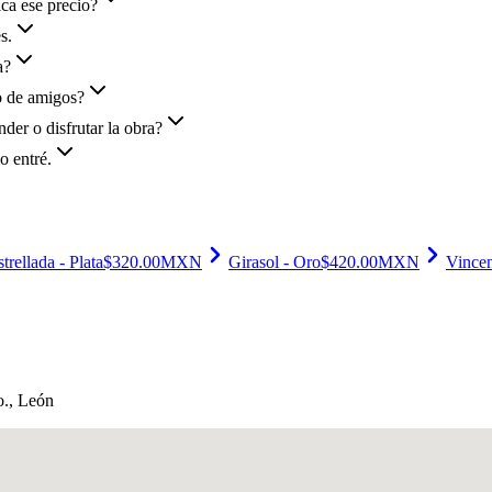
ca ese precio?
s.
a?
po de amigos?
der o disfrutar la obra?
o entré.
rellada - Plata
$
320.00
MXN
Girasol - Oro
$
420.00
MXN
Vincen
o.
, León