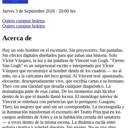
Venta General
Jueves 3 de Septiembre 2026 · 20:00 hrs
Quiero comprar boletos
Quiero comprar boletos
Acerca de
Hay un solo hombre en el escenario. Sin proyectores. Sin pantallas.
Sin efectos digitales diseñados para que subas una historia. Solo
Víctor Vázquez, la luz y las palabras de Vincent van Gogh. "Eterno
Van Gogh" es un unipersonal escrito e interpretado por Víctor
Vázquez que reconstruye al hombre detrás de los cuadros — no al
mito, no a la caricatura del loco genial. Al Vincent real: apasionado,
elocuente, desesperadamente vivo, que escribía cartas a su hermano
Theo con una claridad que desafía cualquier diagnóstico. La
dramaturgia parte de esas cartas. De los momentos más lúcidos
dentro de lo que el mundo llamó locura. El monólogo interior de
Vincent se entrelaza con presencias que lo persiguen: Gauguin,
Theo, las mujeres que amó sin ser correspondido. La escenografía y
la iluminación transforman el escenario del Teatro Principal en los
campos ardientes de Arles y en la habitación cerrada del sanatorio
— a veces dentro de la misma escena. La dinámica oscila entre
euforia creativa y soledad absoluta. Sin respiro. No es una obra