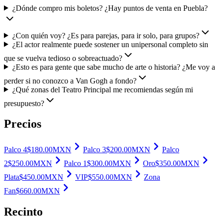
¿Dónde compro mis boletos? ¿Hay puntos de venta en Puebla?
¿Con quién voy? ¿Es para parejas, para ir solo, para grupos?
¿El actor realmente puede sostener un unipersonal completo sin
que se vuelva tedioso o sobreactuado?
¿Esto es para gente que sabe mucho de arte o historia? ¿Me voy a
perder si no conozco a Van Gogh a fondo?
¿Qué zonas del Teatro Principal me recomiendas según mi
presupuesto?
Precios
Palco 4
$
180.00
MXN
Palco 3
$
200.00
MXN
Palco
2
$
250.00
MXN
Palco 1
$
300.00
MXN
Oro
$
350.00
MXN
Plata
$
450.00
MXN
VIP
$
550.00
MXN
Zona
Fan
$
660.00
MXN
Recinto