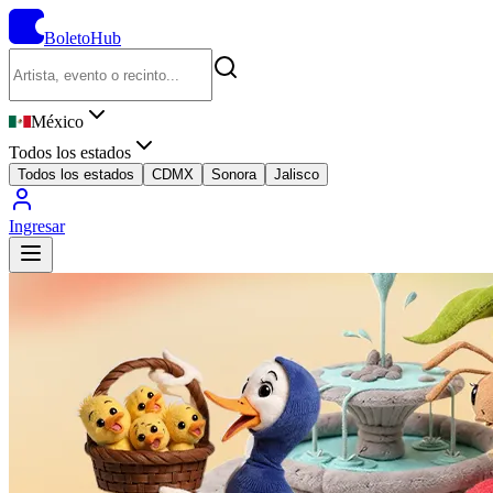
BoletoHub
México
Todos los estados
Todos los estados
CDMX
Sonora
Jalisco
Ingresar