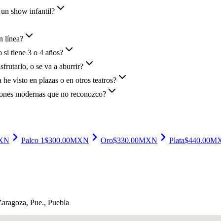
 un show infantil?
n línea?
 si tiene 3 o 4 años?
rutarlo, o se va a aburrir?
he visto en plazas o en otros teatros?
rsiones modernas que no reconozco?
XN
Palco 1
$
300.00
MXN
Oro
$
330.00
MXN
Plata
$
440.00
M
Zaragoza, Pue.
, Puebla