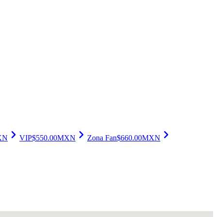
XN
VIP
$
550.00
MXN
Zona Fan
$
660.00
MXN