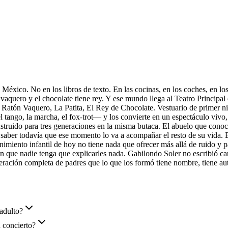
éxico. No en los libros de texto. En las cocinas, en los coches, en lo
aquero y el chocolate tiene rey. Y ese mundo llega al Teatro Principal
El Ratón Vaquero, La Patita, El Rey de Chocolate. Vestuario de primer n
l tango, la marcha, el fox-trot— y los convierte en un espectáculo vivo
struido para tres generaciones en la misma butaca. El abuelo que conoció
n saber todavía que ese momento lo va a acompañar el resto de su vida. 
enimiento infantil de hoy no tiene nada que ofrecer más allá de ruido y p
 sin que nadie tenga que explicarles nada. Gabilondo Soler no escribió c
eración completa de padres que lo que los formó tiene nombre, tiene au
 adulto?
 concierto?