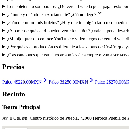
Los boletos no son baratos. ¿De verdad vale la pena pagar esto por
¿Dónde y cuándo es exactamente? ¿Cómo llego?
¿Cómo compro mis boletos? ¿Hay que ir a algún lado o se puede e
¿A partir de qué edad pueden venir los niños? ¿Vale la pena llevarlo
¿Mi hijo que solo conoce YouTube y videojuegos de verdad va a disf
¿Por qué esta producción es diferente a los shows de Cri-Cri que ya 
¿Las canciones que van a tocar son las de siempre o van a ser ve
Precios
Palco 4
$
220.00
MXN
Palco 3
$
250.00
MXN
Palco 2
$
270.00
M
Recinto
Teatro Principal
Av. 8 Ote. s/n, Centro histórico de Puebla, 72000 Heroica Puebla de 