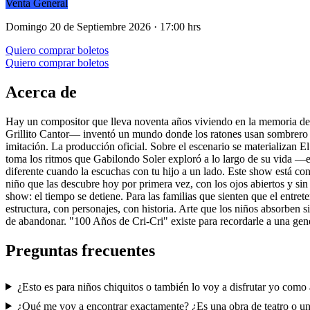
Venta General
Domingo 20 de Septiembre 2026 · 17:00 hrs
Quiero comprar boletos
Quiero comprar boletos
Acerca de
Hay un compositor que lleva noventa años viviendo en la memoria de M
Grillito Cantor— inventó un mundo donde los ratones usan sombrero v
imitación. La producción oficial. Sobre el escenario se materializan 
toma los ritmos que Gabilondo Soler exploró a lo largo de su vida —e
diferente cuando la escuchas con tu hijo a un lado. Este show está con
niño que las descubre hoy por primera vez, con los ojos abiertos y si
show: el tiempo se detiene. Para las familias que sienten que el entret
estructura, con personajes, con historia. Arte que los niños absorben
de abandonar. "100 Años de Cri-Cri" existe para recordarle a una gen
Preguntas frecuentes
¿Esto es para niños chiquitos o también lo voy a disfrutar yo como
¿Qué me voy a encontrar exactamente? ¿Es una obra de teatro o un