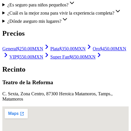
¿Es seguro para niños pequeños?
¿Cuál es la mejor zona para vivir la experiencia completa?
¿Dónde aseguro mis lugares?
Precios
General
$
250.00
MXN
Plata
$
350.00
MXN
Oro
$
450.00
MXN
VIP
$
550.00
MXN
Super Fan
$
650.00
MXN
Recinto
Teatro de la Reforma
C. Sexta, Zona Centro, 87300 Heroica Matamoros, Tamps.
,
Matamoros