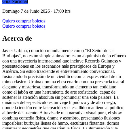
Gira Nacional
Domingo 7 de Junio 2026 · 17:00 hrs
Quiero comprar boletos
Quiero comprar boletos
Acerca de
Javier Urbina, conocido mundialmente como "El Señor de las
Burbujas", no es un simple animador; es un alquimista de lo efímero
con una trayectoria internacional que incluye Récords Guinness y
presentaciones en los escenarios más prestigiosos de Europa y
América. Su estilo trasciende el entretenimiento convencional,
fusionando la precisión de un científico con la expresividad de un
mimo clásico. Urbina domina el escenario con una presencia teatral
elegante y misteriosa, transformando un elemento tan cotidiano
como el jabón en una herramienta de arte sofisticado, capaz de
sostener la atención absoluta sin pronunciar una sola palabra. La
dinámica del espectáculo es un viaje hipnótico y de alto riesgo,
donde la tensión entre la creación y el estallido mantiene al público
al borde del asiento. A través de una narrativa visual pura, el show
combina comedia física, drama y asombro, presentando ilusiones
imposibles: burbujas llenas de humo, esculturas flotantes, domos
gigantes y geometrías que desafían la física. La iluminación y la