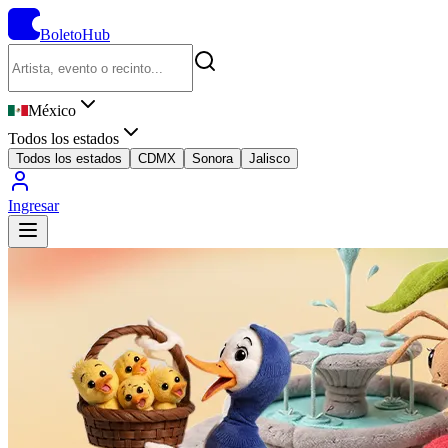
BoletoHub
México
Todos los estados
Todos los estados
CDMX
Sonora
Jalisco
Ingresar