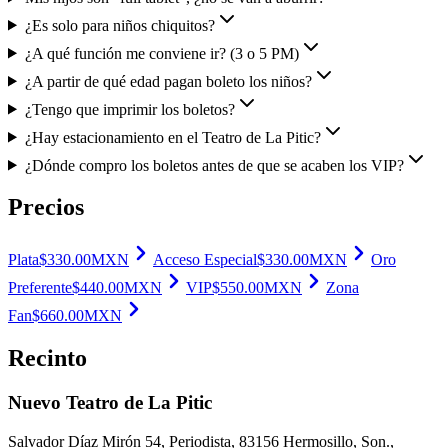
¿Es solo para niños chiquitos?
¿A qué función me conviene ir? (3 o 5 PM)
¿A partir de qué edad pagan boleto los niños?
¿Tengo que imprimir los boletos?
¿Hay estacionamiento en el Teatro de La Pitic?
¿Dónde compro los boletos antes de que se acaben los VIP?
Precios
Plata
$
330.00
MXN
Acceso Especial
$
330.00
MXN
Oro
Preferente
$
440.00
MXN
VIP
$
550.00
MXN
Zona
Fan
$
660.00
MXN
Recinto
Nuevo Teatro de La Pitic
Salvador Díaz Mirón 54, Periodista, 83156 Hermosillo, Son.
,