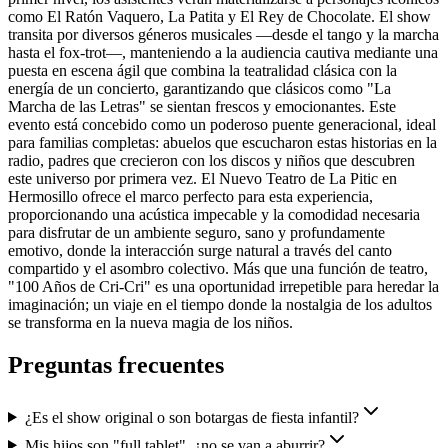
como El Ratón Vaquero, La Patita y El Rey de Chocolate. El show
transita por diversos géneros musicales —desde el tango y la marcha
hasta el fox-trot—, manteniendo a la audiencia cautiva mediante una
puesta en escena ágil que combina la teatralidad clásica con la
energía de un concierto, garantizando que clásicos como "La
Marcha de las Letras" se sientan frescos y emocionantes. Este
evento está concebido como un poderoso puente generacional, ideal
para familias completas: abuelos que escucharon estas historias en la
radio, padres que crecieron con los discos y niños que descubren
este universo por primera vez. El Nuevo Teatro de La Pitic en
Hermosillo ofrece el marco perfecto para esta experiencia,
proporcionando una acústica impecable y la comodidad necesaria
para disfrutar de un ambiente seguro, sano y profundamente
emotivo, donde la interacción surge natural a través del canto
compartido y el asombro colectivo. Más que una función de teatro,
"100 Años de Cri-Cri" es una oportunidad irrepetible para heredar la
imaginación; un viaje en el tiempo donde la nostalgia de los adultos
se transforma en la nueva magia de los niños.
Preguntas frecuentes
¿Es el show original o son botargas de fiesta infantil?
Mis hijos son "full tablet", ¿no se van a aburrir?