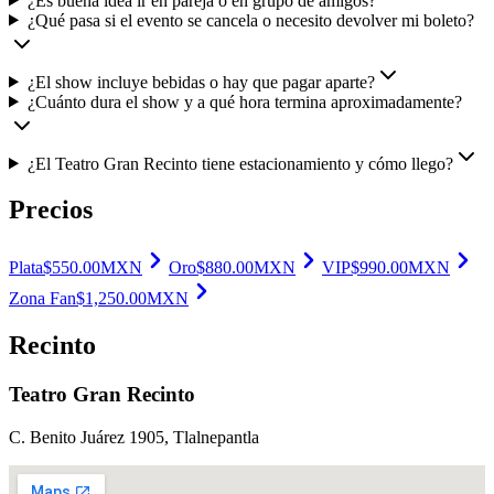
¿Es buena idea ir en pareja o en grupo de amigos?
¿Qué pasa si el evento se cancela o necesito devolver mi boleto?
¿El show incluye bebidas o hay que pagar aparte?
¿Cuánto dura el show y a qué hora termina aproximadamente?
¿El Teatro Gran Recinto tiene estacionamiento y cómo llego?
Precios
Plata
$
550.00
MXN
Oro
$
880.00
MXN
VIP
$
990.00
MXN
Zona Fan
$
1,250.00
MXN
Recinto
Teatro Gran Recinto
C. Benito Juárez 1905
, Tlalnepantla