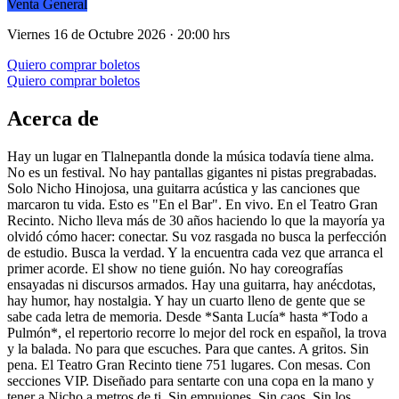
Venta General
Viernes 16 de Octubre 2026 · 20:00 hrs
Quiero comprar boletos
Quiero comprar boletos
Acerca de
Hay un lugar en Tlalnepantla donde la música todavía tiene alma.
No es un festival. No hay pantallas gigantes ni pistas pregrabadas.
Solo Nicho Hinojosa, una guitarra acústica y las canciones que
marcaron tu vida. Esto es "En el Bar". En vivo. En el Teatro Gran
Recinto. Nicho lleva más de 30 años haciendo lo que la mayoría ya
olvidó cómo hacer: conectar. Su voz rasgada no busca la perfección
de estudio. Busca la verdad. Y la encuentra cada vez que arranca el
primer acorde. El show no tiene guión. No hay coreografías
ensayadas ni discursos armados. Hay una guitarra, hay anécdotas,
hay humor, hay nostalgia. Y hay un cuarto lleno de gente que se
sabe cada letra de memoria. Desde *Santa Lucía* hasta *Todo a
Pulmón*, el repertorio recorre lo mejor del rock en español, la trova
y la balada. No para que escuches. Para que cantes. A gritos. Sin
pena. El Teatro Gran Recinto tiene 751 lugares. Con mesas. Con
secciones VIP. Diseñado para sentarte con una copa en la mano y
tener a Nicho a metros de ti. Sin empujones. Sin caos. Sin los