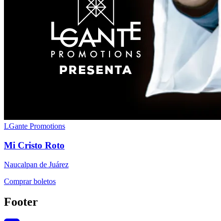
LGante Promotions
Mi Cristo Roto
Naucalpan de Juárez
Comprar boletos
Footer