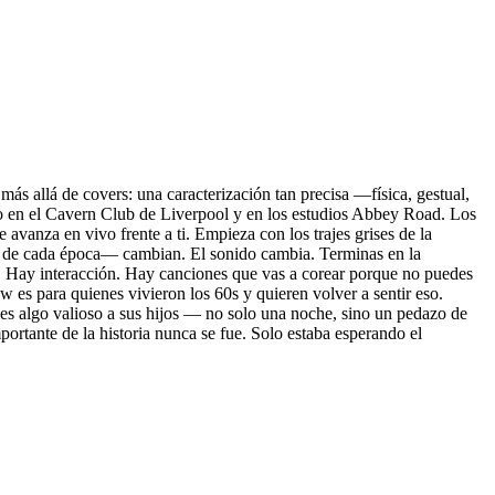
s allá de covers: una caracterización tan precisa —física, gestual,
do en el Cavern Club de Liverpool y en los estudios Abbey Road. Los
vanza en vivo frente a ti. Empieza con los trajes grises de la
as de cada época— cambian. El sonido cambia. Terminas en la
ial. Hay interacción. Hay canciones que vas a corear porque no puedes
w es para quienes vivieron los 60s y quieren volver a sentir eso.
es algo valioso a sus hijos — no solo una noche, sino un pedazo de
ortante de la historia nunca se fue. Solo estaba esperando el