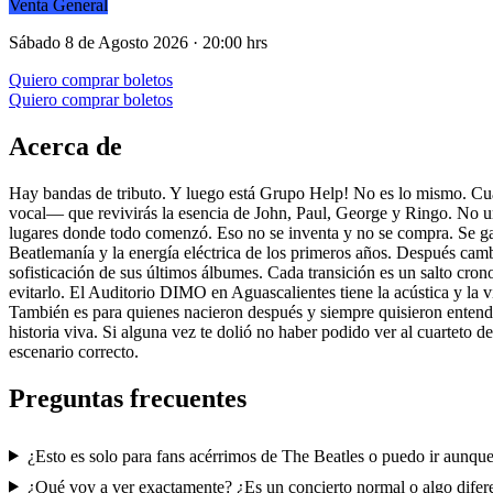
Venta General
Sábado 8 de Agosto 2026 · 20:00 hrs
Quiero comprar boletos
Quiero comprar boletos
Acerca de
Hay bandas de tributo. Y luego está Grupo Help! No es lo mismo. Cuar
vocal— que revivirás la esencia de John, Paul, George y Ringo. No un
lugares donde todo comenzó. Eso no se inventa y no se compra. Se gana
Beatlemanía y la energía eléctrica de los primeros años. Después ca
sofisticación de sus últimos álbumes. Cada transición es un salto cron
evitarlo. El Auditorio DIMO en Aguascalientes tiene la acústica y la v
También es para quienes nacieron después y siempre quisieron entende
historia viva. Si alguna vez te dolió no haber podido ver al cuarteto
escenario correcto.
Preguntas frecuentes
¿Esto es solo para fans acérrimos de The Beatles o puedo ir aunqu
¿Qué voy a ver exactamente? ¿Es un concierto normal o algo difer