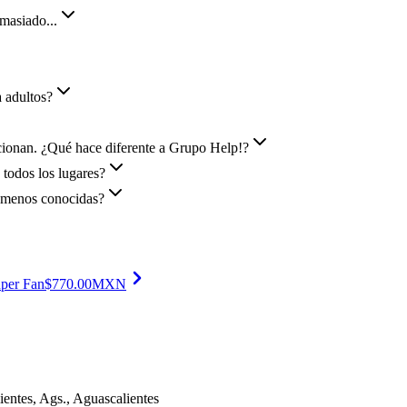
masiado...
a adultos?
pcionan. ¿Qué hace diferente a Grupo Help!?
todos los lugares?
s menos conocidas?
per Fan
$
770.00
MXN
ientes, Ags.
, Aguascalientes