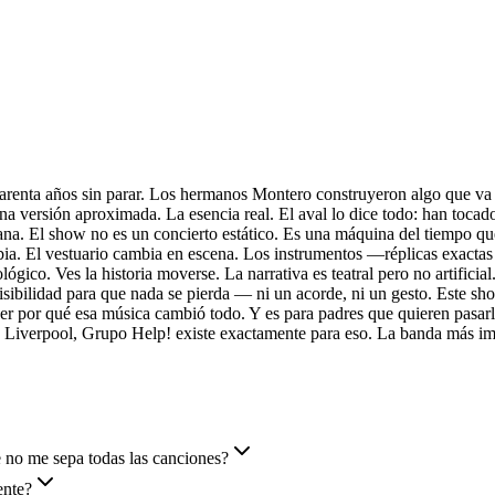
enta años sin parar. Los hermanos Montero construyeron algo que va má
a versión aproximada. La esencia real. El aval lo dice todo: han toca
. El show no es un concierto estático. Es una máquina del tiempo que a
mbia. El vestuario cambia en escena. Los instrumentos —réplicas exact
ológico. Ves la historia moverse. La narrativa es teatral pero no artific
isibilidad para que nada se pierda — ni un acorde, ni un gesto. Este sho
r por qué esa música cambió todo. Y es para padres que quieren pasarl
 de Liverpool, Grupo Help! existe exactamente para eso. La banda más imp
e no me sepa todas las canciones?
ente?