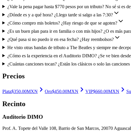
¿Vale la pena pagar hasta $770 pesos por un tributo? No sé si es de
¿Dónde es y a qué hora? ¿Llego tarde si salgo a las 7:30?
¿Cómo compro mis boletos? ¿Hay riesgo de que se agoten?
¿Es un buen plan para ir en familia o con mis hijos? ¿O es más par
¿Qué pasa si no puedo ir en esa fecha? ¿Hay reembolsos?
He visto otras bandas de tributo a The Beatles y siempre me dece
¿Cómo es la experiencia en el Auditorio DIMO? ¿Se ve bien desde 
¿Cuántas canciones tocan? ¿Están los clásicos o solo las cancione
Precios
Plata
$
350.00
MXN
Oro
$
450.00
MXN
VIP
$
660.00
MXN
Su
Recinto
Auditorio DIMO
Prof. A. Topete del Valle 108, Barrio de San Marcos, 20070 Aguascal