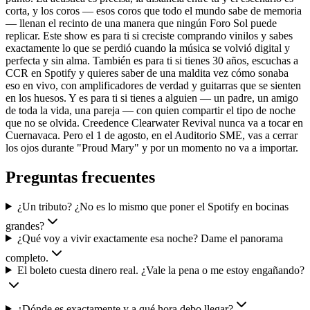
corta, y los coros — esos coros que todo el mundo sabe de memoria
— llenan el recinto de una manera que ningún Foro Sol puede
replicar. Este show es para ti si creciste comprando vinilos y sabes
exactamente lo que se perdió cuando la música se volvió digital y
perfecta y sin alma. También es para ti si tienes 30 años, escuchas a
CCR en Spotify y quieres saber de una maldita vez cómo sonaba
eso en vivo, con amplificadores de verdad y guitarras que se sienten
en los huesos. Y es para ti si tienes a alguien — un padre, un amigo
de toda la vida, una pareja — con quien compartir el tipo de noche
que no se olvida. Creedence Clearwater Revival nunca va a tocar en
Cuernavaca. Pero el 1 de agosto, en el Auditorio SME, vas a cerrar
los ojos durante "Proud Mary" y por un momento no va a importar.
Preguntas frecuentes
¿Un tributo? ¿No es lo mismo que poner el Spotify en bocinas
grandes?
¿Qué voy a vivir exactamente esa noche? Dame el panorama
completo.
El boleto cuesta dinero real. ¿Vale la pena o me estoy engañando?
¿Dónde es exactamente y a qué hora debo llegar?