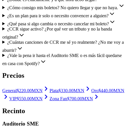
¿Cómo consigo mis boletos? No quiero llegar y que no haya.
¿Es un plan para ir solo o necesito convencer a alguien?
¿Qué pasa si algo cambia o necesito cancelar mi boleto?
¿CCR sigue activo? ¿Por qué ver un tributo y no la banda
original?
¿Cuántas canciones de CCR me sé yo realmente? ¿No me voy a
aburrir?
¿Vale la pena ir hasta el Auditorio SME o es más fácil quedarse
en casa con Spotify?
Precios
General
$
220.00
MXN
Plata
$
330.00
MXN
Oro
$
440.00
MXN
VIP
$
550.00
MXN
Zona Fan
$
700.00
MXN
Recinto
Auditorio SME