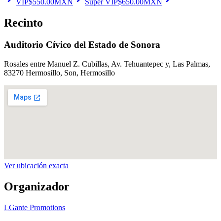
VIP
$
550.00
MXN
Súper VIP
$
650.00
MXN
Recinto
Auditorio Cívico del Estado de Sonora
Rosales entre Manuel Z. Cubillas, Av. Tehuantepec y, Las Palmas,
83270 Hermosillo, Son
, Hermosillo
Ver ubicación exacta
Organizador
LGante Promotions