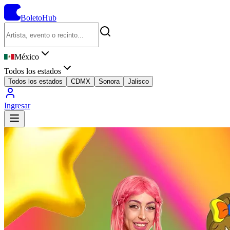
BoletoHub
México
Todos los estados
Todos los estados
CDMX
Sonora
Jalisco
Ingresar