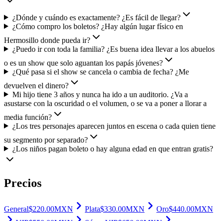
¿Dónde y cuándo es exactamente? ¿Es fácil de llegar?
¿Cómo compro los boletos? ¿Hay algún lugar físico en
Hermosillo donde pueda ir?
¿Puedo ir con toda la familia? ¿Es buena idea llevar a los abuelos
o es un show que solo aguantan los papás jóvenes?
¿Qué pasa si el show se cancela o cambia de fecha? ¿Me
devuelven el dinero?
Mi hijo tiene 3 años y nunca ha ido a un auditorio. ¿Va a
asustarse con la oscuridad o el volumen, o se va a poner a llorar a
media función?
¿Los tres personajes aparecen juntos en escena o cada quien tiene
su segmento por separado?
¿Los niños pagan boleto o hay alguna edad en que entran gratis?
Precios
General
$
220.00
MXN
Plata
$
330.00
MXN
Oro
$
440.00
MXN