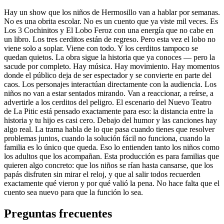
Hay un show que los niños de Hermosillo van a hablar por semanas.
No es una obrita escolar. No es un cuento que ya viste mil veces. Es
Los 3 Cochinitos y El Lobo Feroz con una energía que no cabe en
un libro. Los tres cerditos están de regreso. Pero esta vez el lobo no
viene solo a soplar. Viene con todo. Y los cerditos tampoco se
quedan quietos. La obra sigue la historia que ya conoces — pero la
sacude por completo. Hay música. Hay movimiento. Hay momentos
donde el público deja de ser espectador y se convierte en parte del
caos. Los personajes interactúan directamente con la audiencia. Los
niños no van a estar sentados mirando. Van a reaccionar, a reírse, a
advertirle a los cerditos del peligro. El escenario del Nuevo Teatro
de La Pitic está pensado exactamente para eso: la distancia entre la
historia y tu hijo es casi cero. Debajo del humor y las canciones hay
algo real. La trama habla de lo que pasa cuando tienes que resolver
problemas juntos, cuando la solución fácil no funciona, cuando la
familia es lo único que queda. Eso lo entienden tanto los niños como
los adultos que los acompañan. Esta producción es para familias que
quieren algo concreto: que los niños se rían hasta cansarse, que los
papás disfruten sin mirar el reloj, y que al salir todos recuerden
exactamente qué vieron y por qué valió la pena. No hace falta que el
cuento sea nuevo para que la función lo sea.
Preguntas frecuentes